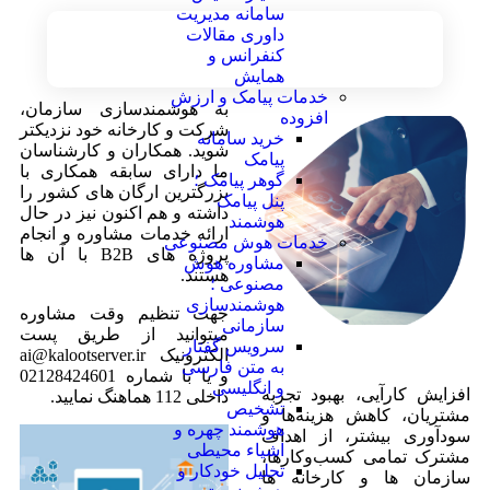
سامانه مدیریت
داوری مقالات
کنفرانس و
همایش
خدمات پیامک و ارزش
به هوشمندسازی سازمان،
افزوده
شرکت و کارخانه خود نزدیکتر
خرید سامانه
شوید. همکاران و کارشناسان
پیامک
ما دارای سابقه همکاری با
گوهر پیامک ؛
بزرگترین ارگان های کشور را
پنل پیامک
داشته و هم اکنون نیز در حال
هوشمند
ارائه خدمات مشاوره و انجام
خدمات هوش مصنوعی
پروژه های B2B با آن ها
مشاوره هوش
هستند.
مصنوعی ؛
هوشمندسازی
جهت تنظیم وقت مشاوره
سازمانی
میتوانید از طریق پست
سرویس گفتار
الکترونیک ai@kalootserver.ir
به متن فارسی
و یا با شماره 02128424601
و انگلیسی
افزایش کارآیی، بهبود تجربه
داخلی 112 هماهنگ نمایید.
تشخیص
مشتریان، کاهش هزینه‌‍‌ها و
هوشمند چهره و
سودآوری بیشتر، از اهداف
اشیاء محیطی
مشترک تمامی کسب‌وکار‌ها،
تحلیل خودکار و
سازمان ها و کارخانه ها