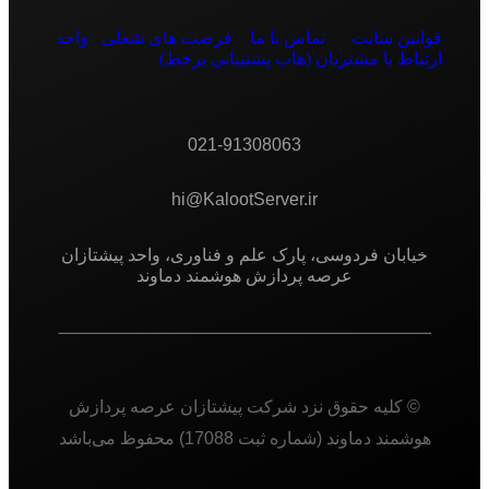
قوانین سایت
تماس با ما
فرصت های شغلی
واحد
ارتباط با مشتریان (هاب پشتیبانی برخط)
021-91308063
hi@KalootServer.ir
خیابان فردوسی، پارک علم و فناوری، واحد پیشتازان
عرصه پردازش هوشمند دماوند
© کلیه حقوق نزد شرکت پیشتازان عرصه پردازش
هوشمند دماوند (شماره ثبت 17088) محفوظ می‌باشد